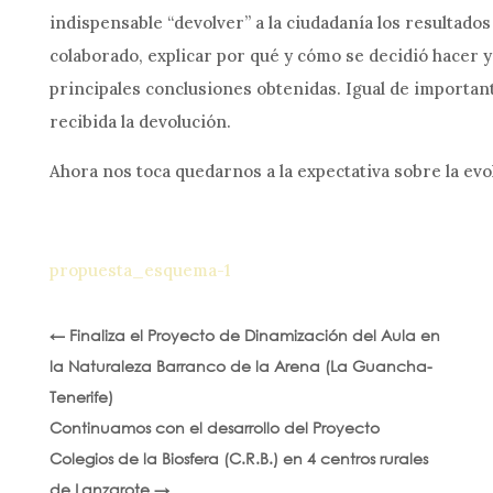
indispensable “devolver” a la ciudadanía los resultados
colaborado, explicar por qué y cómo se decidió hacer y





principales conclusiones obtenidas. Igual de importan
recibida la devolución.
LEGAL
|
POLÍTICAS
Ahora nos toca quedarnos a la expectativa sobre la evo
Tágora
|
© 2026- Todos los derechos reservados - Diseño:
brío
propuesta_esquema-1
←
Finaliza el Proyecto de Dinamización del Aula en
la Naturaleza Barranco de la Arena (La Guancha-
Tenerife)
Continuamos con el desarrollo del Proyecto
Colegios de la Biosfera (C.R.B.) en 4 centros rurales
de Lanzarote
→