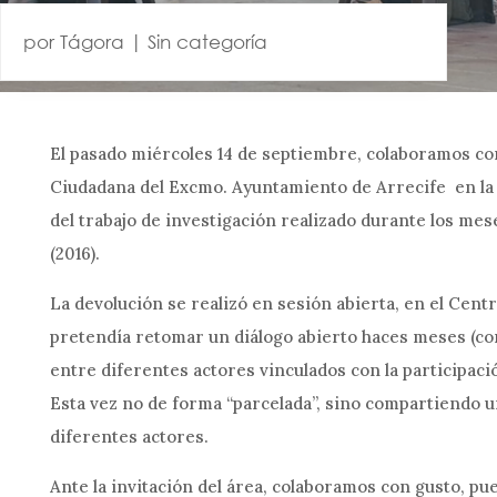
por
Tágora
|
Sin categoría
El pasado miércoles 14 de septiembre, colaboramos con
Ciudadana del Excmo. Ayuntamiento de Arrecife en la 
del trabajo de investigación realizado durante los mes
(2016).
La devolución se realizó en sesión abierta, en el Centr
pretendía retomar un diálogo abierto haces meses (con
C/Lérida 5, Bjo Izdo, C.P. 35500, Arrecife, Las
entre diferentes actores vinculados con la participació
Palmas
Esta vez no de forma “parcelada”, sino compartiendo u
928 80 82 67
–
618 512 009
diferentes actores.
administracion@tagora.es
|
info@tagora.es
Ante la invitación del área, colaboramos con gusto, p