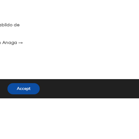
abildo de
en Anaga
→
Accept